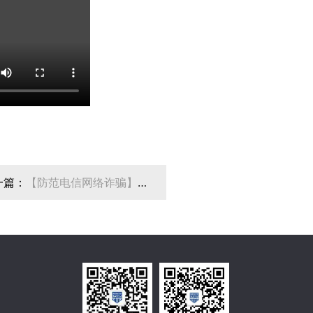
一篇：
【防范电信网络诈骗】谨
“机票退改签”骗局！