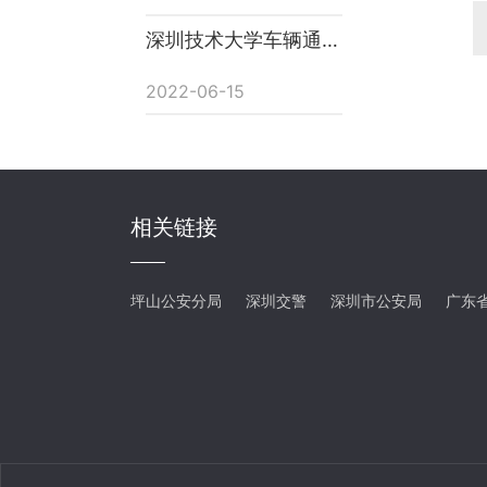
深圳技术大学车辆通行
权限办理申请表(校内
单位)
2022-06-15
相关链接
坪山公安分局
深圳交警
深圳市公安局
广东